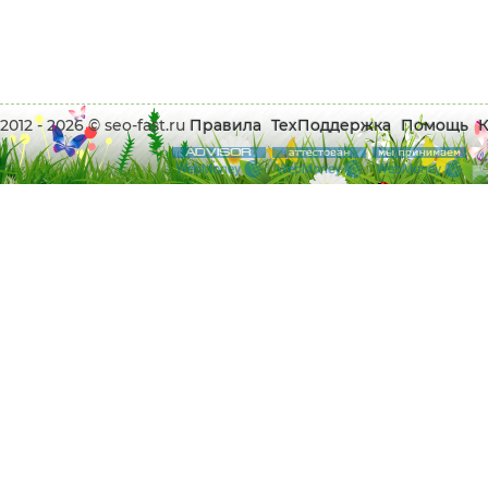
2012 - 2026 © seo-fast.ru
Правила
ТехПоддержка
Помощь
К