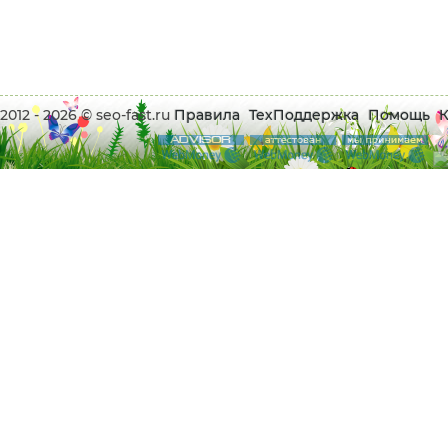
2012 - 2026 © seo-fast.ru
Правила
ТехПоддержка
Помощь
К