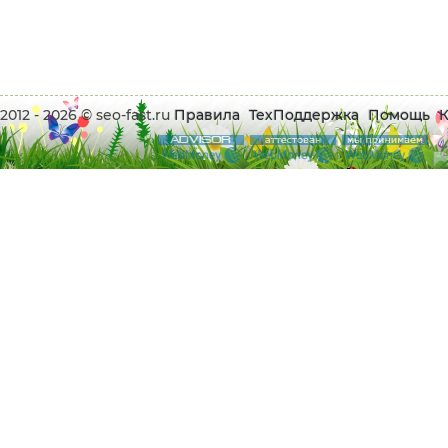
2012 - 2026 © seo-fast.ru
Правила
ТехПоддержка
Помощь
К