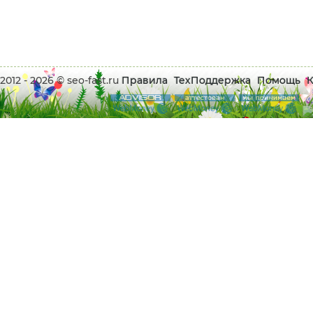
2012 - 2026 © seo-fast.ru
Правила
ТехПоддержка
Помощь
К