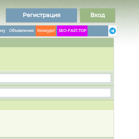
Регистрация
Вход
аму
Объявления
Конкурс!
SEO-FAST.TOP