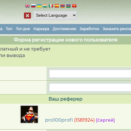
ка
Топ
Топ дня
Карьера
Достижения
Заработок
Заказать рекл
Форма регистрации нового пользователя
латный и не требует
ли вывода
Ваш реферер
pro100profi
(1581924)
[Сергей]