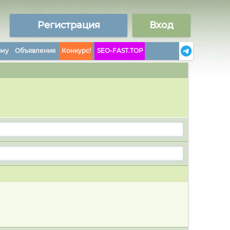
Регистрация
Вход
аму
Объявления
Конкурс!
SEO-FAST.TOP