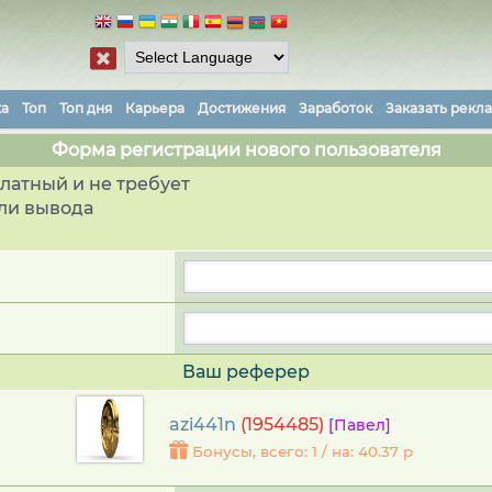
ка
Топ
Топ дня
Карьера
Достижения
Заработок
Заказать рекл
Форма регистрации нового пользователя
латный и не требует
ли вывода
Ваш реферер
azi441n
(1954485)
[Павел]
Бонусы, всего: 1 / на: 40.37 р