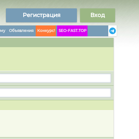
Регистрация
Вход
аму
Объявления
Конкурс!
SEO-FAST.TOP