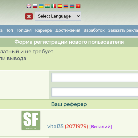
ка
Топ
Топ дня
Карьера
Достижения
Заработок
Заказать рекл
Форма регистрации нового пользователя
латный и не требует
ли вывода
Ваш реферер
vital35
(2071979)
[Виталий]