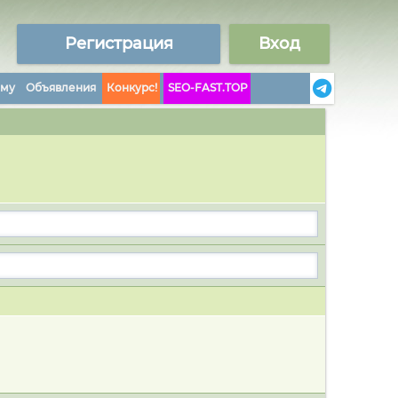
Регистрация
Вход
аму
Объявления
Конкурс!
SEO-FAST.TOP