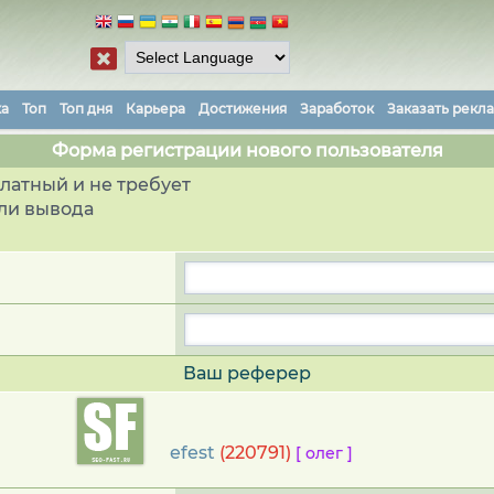
ка
Топ
Топ дня
Карьера
Достижения
Заработок
Заказать рекл
Форма регистрации нового пользователя
латный и не требует
ли вывода
Ваш реферер
efest
(220791)
[ олег ]