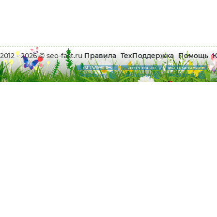
2012 - 2026 © seo-fast.ru
Правила
ТехПоддержка
Помощь
К