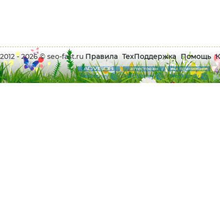
2012 - 2026 © seo-fast.ru
Правила
ТехПоддержка
Помощь
К