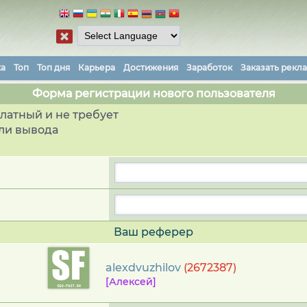
ка
Топ
Топ дня
Карьера
Достижения
Заработок
Заказать рекл
Форма регистрации нового пользователя
латный и не требует
ли вывода
Ваш реферер
alexdvuzhilov
(2672387)
[Алексей]