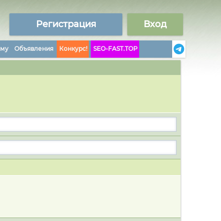
Регистрация
Вход
аму
Объявления
Конкурс!
SEO-FAST.TOP