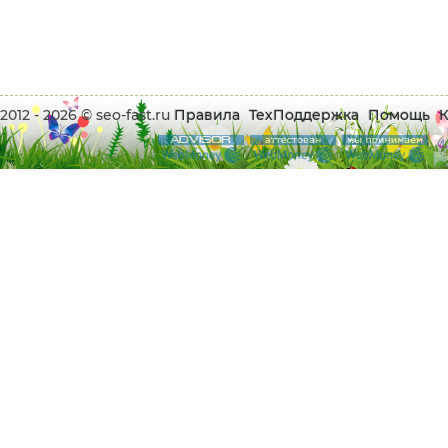
2012 - 2026 © seo-fast.ru
Правила
ТехПоддержка
Помощь
К