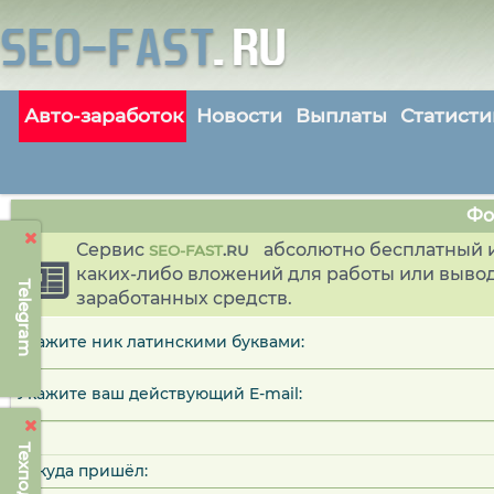
Авто-заработок
Новости
Выплаты
Статисти
Фо
Сервис
абсолютно бесплатный и
SEO-FAST
.
RU
каких-либо вложений для работы или выво
Telegram
заработанных средств.
Укажите ник латинскими буквами:
Укажите ваш действующий E-mail:
Откуда пришёл: