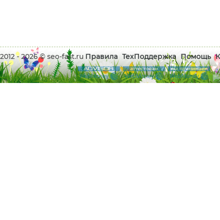
2012 - 2026 © seo-fast.ru
Правила
ТехПоддержка
Помощь
К