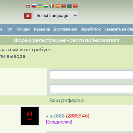
ка
Топ
Топ дня
Карьера
Достижения
Заработок
Заказать рекл
Форма регистрации нового пользователя
латный и не требует
ли вывода
Ваш реферер
vlad666
(2885946)
[Владислав]