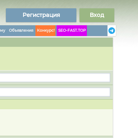
Регистрация
Вход
аму
Объявления
Конкурс!
SEO-FAST.TOP