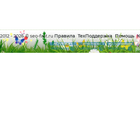
2012 - 2026 © seo-fast.ru
Правила
ТехПоддержка
Помощь
К