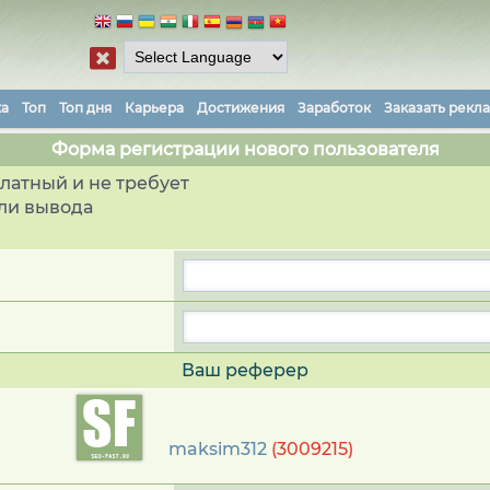
ка
Топ
Топ дня
Карьера
Достижения
Заработок
Заказать рекл
Форма регистрации нового пользователя
латный и не требует
ли вывода
Ваш реферер
maksim312
(3009215)