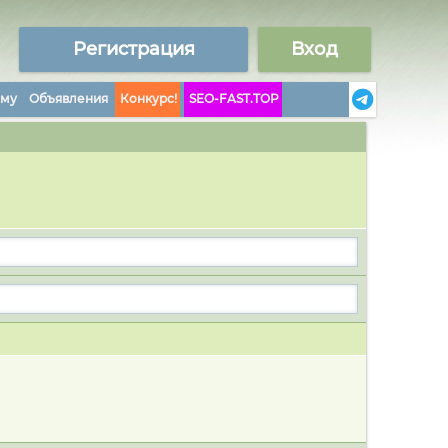
Регистрация
Вход
аму
Объявления
Конкурс!
SEO-FAST.TOP