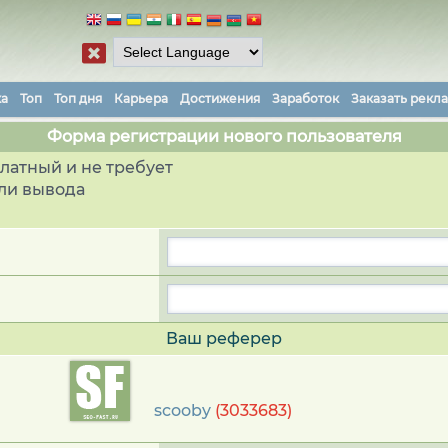
ка
Топ
Топ дня
Карьера
Достижения
Заработок
Заказать рекл
Форма регистрации нового пользователя
латный и не требует
ли вывода
Ваш реферер
scooby
(3033683)