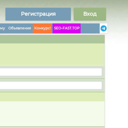
Регистрация
Вход
аму
Объявления
Конкурс!
SEO-FAST.TOP