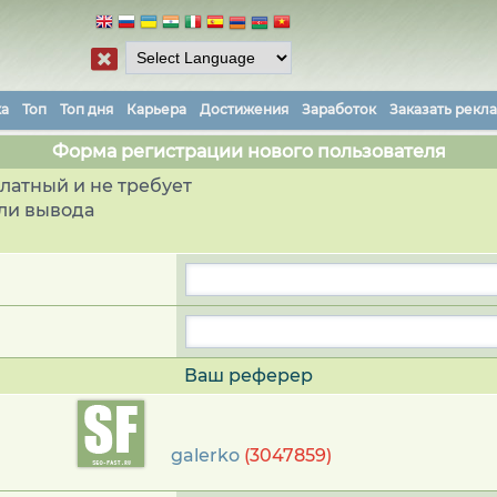
ка
Топ
Топ дня
Карьера
Достижения
Заработок
Заказать рекл
Форма регистрации нового пользователя
латный и не требует
ли вывода
Ваш реферер
galerko
(3047859)