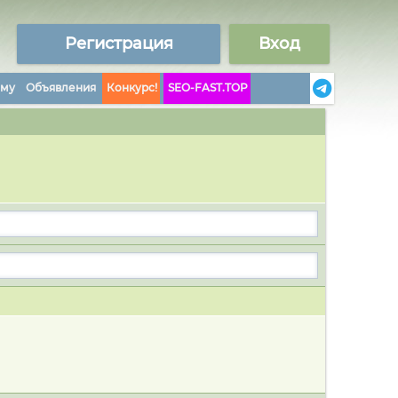
Регистрация
Вход
аму
Объявления
Конкурс!
SEO-FAST.TOP