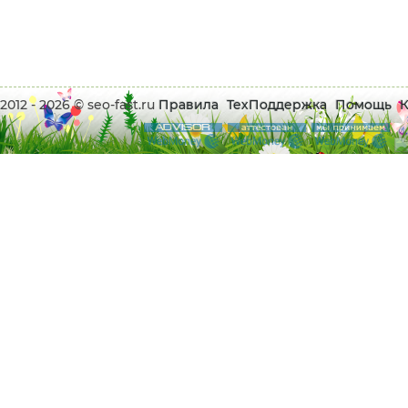
2012 - 2026 © seo-fast.ru
Правила
ТехПоддержка
Помощь
К