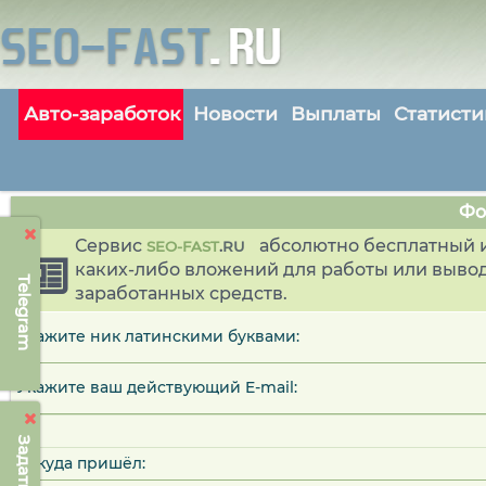
Авто-заработок
Новости
Выплаты
Статисти
Фо
Сервис
абсолютно бесплатный и
SEO-FAST
.
RU
каких-либо вложений для работы или выво
Telegram
заработанных средств.
Укажите ник латинскими буквами:
Укажите ваш действующий E-mail:
Откуда пришёл: