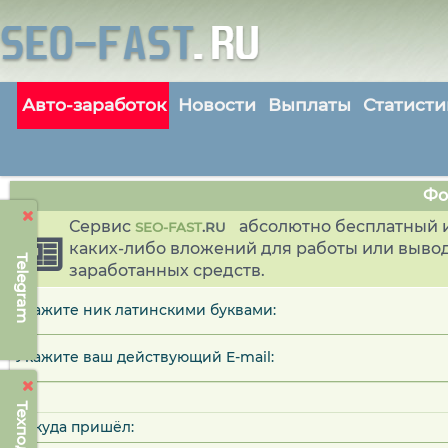
Авто-заработок
Новости
Выплаты
Статисти
Фо
Сервис
абсолютно бесплатный и
SEO-FAST
.
RU
каких-либо вложений для работы или выво
Telegram
заработанных средств.
Укажите ник латинскими буквами:
Укажите ваш действующий E-mail:
Откуда пришёл: