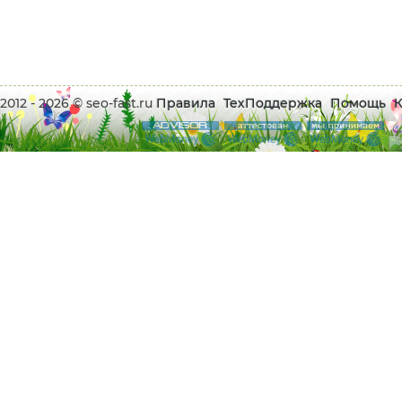
2012 - 2026 © seo-fast.ru
Правила
ТехПоддержка
Помощь
К