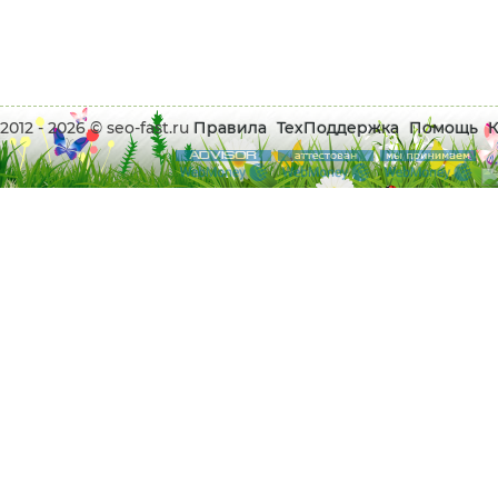
2012 - 2026 © seo-fast.ru
Правила
ТехПоддержка
Помощь
К