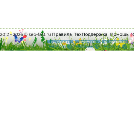
2012 - 2026 © seo-fast.ru
Правила
ТехПоддержка
Помощь
К