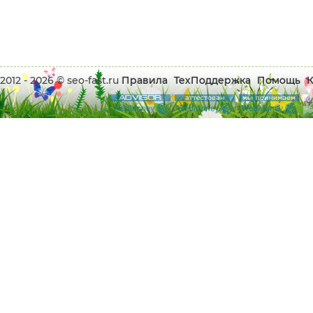
2012 - 2026 © seo-fast.ru
Правила
ТехПоддержка
Помощь
К