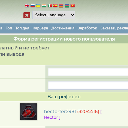
ка
Топ
Топ дня
Карьера
Достижения
Заработок
Заказать рекл
Форма регистрации нового пользователя
латный и не требует
ли вывода
Ваш реферер
hectorfer2981
(3204416)
[
Hector ]