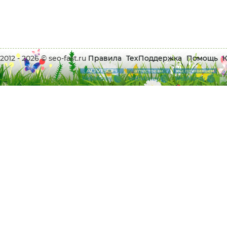
2012 - 2026 © seo-fast.ru
Правила
ТехПоддержка
Помощь
К