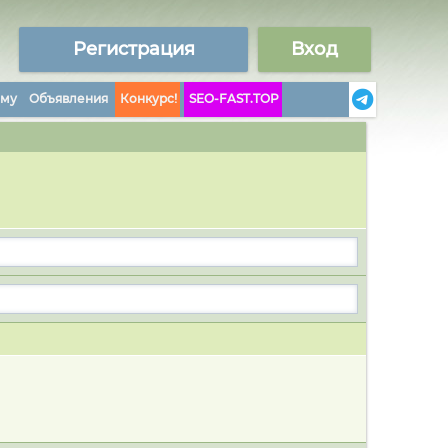
Регистрация
Вход
аму
Объявления
Конкурс!
SEO-FAST.TOP