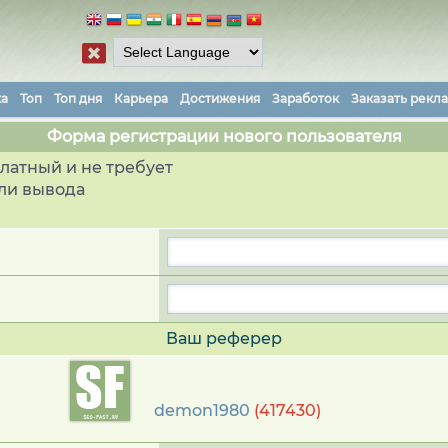
ка
Топ
Топ дня
Карьера
Достижения
Заработок
Заказать рекл
Форма регистрации нового пользователя
латный и не требует
ли вывода
Ваш реферер
demon1980
(417430)