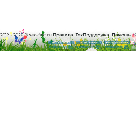
2012 - 2026 © seo-fast.ru
Правила
ТехПоддержка
Помощь
К