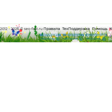
2012 - 2026 © seo-fast.ru
Правила
ТехПоддержка
Помощь
К