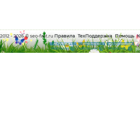
2012 - 2026 © seo-fast.ru
Правила
ТехПоддержка
Помощь
К