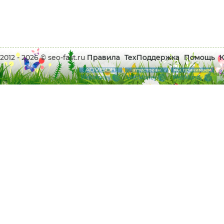
2012 - 2026 © seo-fast.ru
Правила
ТехПоддержка
Помощь
К