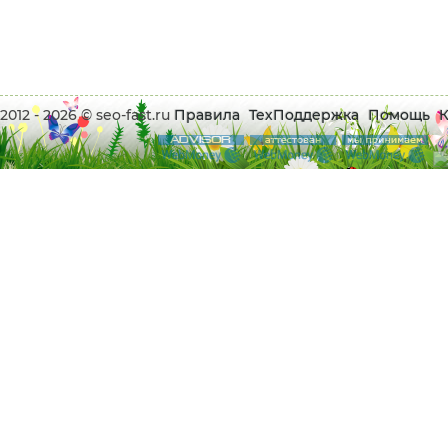
2012 - 2026 © seo-fast.ru
Правила
ТехПоддержка
Помощь
К