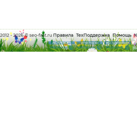
2012 - 2026 © seo-fast.ru
Правила
ТехПоддержка
Помощь
К