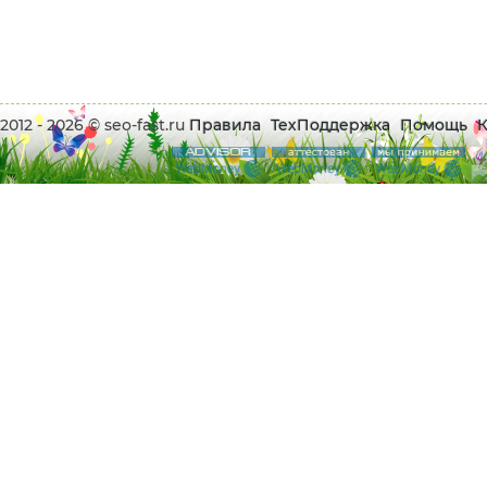
2012 - 2026 © seo-fast.ru
Правила
ТехПоддержка
Помощь
К