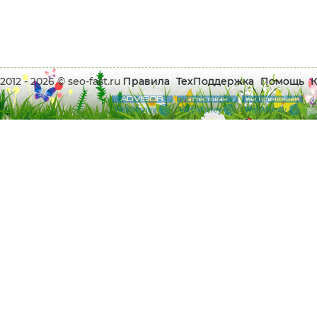
2012 - 2026 © seo-fast.ru
Правила
ТехПоддержка
Помощь
К