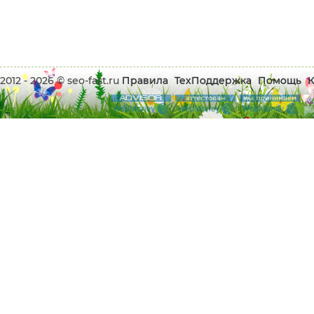
2012 - 2026 © seo-fast.ru
Правила
ТехПоддержка
Помощь
К