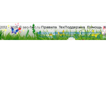
2012 - 2026 © seo-fast.ru
Правила
ТехПоддержка
Помощь
К