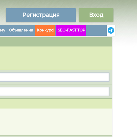
Регистрация
Вход
аму
Объявления
Конкурс!
SEO-FAST.TOP