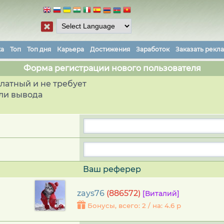
ка
Топ
Топ дня
Карьера
Достижения
Заработок
Заказать рекл
Форма регистрации нового пользователя
латный и не требует
ли вывода
Ваш реферер
zays76
(886572)
[Виталий]
Бонусы, всего: 2 / на: 4.6 р