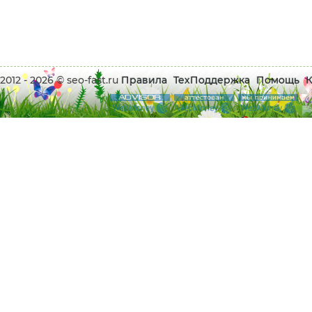
2012 - 2026 © seo-fast.ru
Правила
ТехПоддержка
Помощь
К