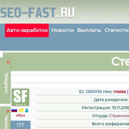
Авто-заработок
Новости
Выплаты
Статисти
Ст
Telegram
ID:
1286936
Ник:
rossss
[
Дата рождения:
Регистрация: 19.11.2016
Откуда:
Странни
offline
Всего рефералов
177