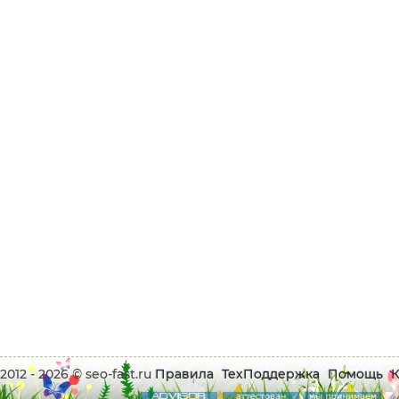
2012 - 2026 © seo-fast.ru
Правила
ТехПоддержка
Помощь
К