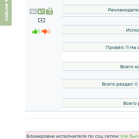
Задать вопрос
Рекламодате
Испо
5
0
Провёл:
11
На 
Всего к
Всего раздал:
0
Всего 
Блокировки исполнителя по соц сетям:
(Не был