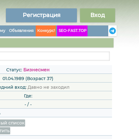
Регистрация
Вход
аму
Объявления
Конкурс!
SEO-FAST.TOP
Статус:
Бизнесмен
01.04.1989 (Возраст 37)
едний вход:
Давно не заходил
Где:
-
/
-
%
ый список
тить