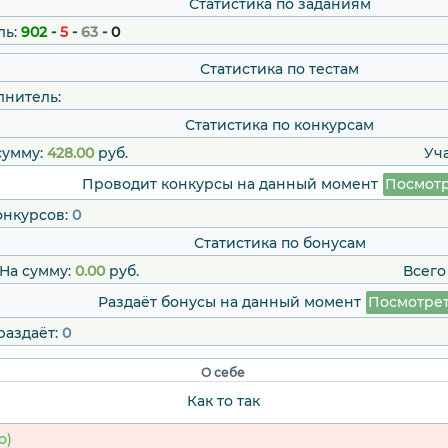
Статистика по заданиям
ль:
902
-
5
-
63
-
0
Статистика по тестам
лнитель:
Статистика по конкурсам
сумму:
428.00
руб.
Уч
Проводит конкурсы на данный момент
Посмотр
онкурсов:
0
Статистика по бонусам
На сумму:
0.00
руб.
Всего
Раздаёт бонусы на данный момент
Посмотре
раздаёт:
0
О себе
Как то так
о)