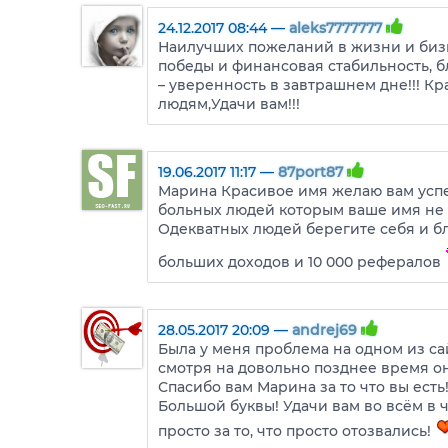
24.12.2017 08:44 —
aleks7777777
Наилучших пожеланий в жизни и бизнес
победы и финансовая стабильность, б
– уверенность в завтрашнем дне!!! К
людям,Удачи вам!!!
19.06.2017 11:17 —
87port87
Марина Красивое имя желаю вам успе
больных людей которым ваше имя не 
Одекватных людей берегите себя и б
больших доходов и 10 000 рефералов
28.05.2017 20:09 —
andrej69
Была у меня проблема на одном из с
смотря на довольно позднее время он
Спасибо вам Марина за то что вы есть!
Большой буквы! Удачи вам во всём в 
просто за то, что просто отозвались!