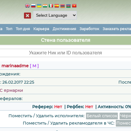
ка
Топ
Топ дня
Карьера
Достижения
Заработок
Заказать рекл
Стена пользователя
:
marinaadme
[ М ]
рождения:
26.02.2017 22:25
Посл
C ярмарки
рефералов:
Реферер:
Нет
| Рефбек:
Нет
|
Активность:
0
Поместить / Удалить исполнителя:
Белый список
Чёрн
Поместить / Удалить рекламодателя в ЧС:
Помес