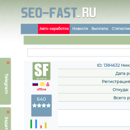
Авто-заработок
Новости
Выплаты
Статисти
ID:
1384632
Ник
Дата 
Telegram
Регистрация: 
Откуда:
offline
Всего 
640