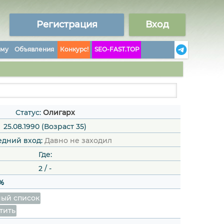
Регистрация
Вход
аму
Объявления
Конкурс!
SEO-FAST.TOP
Статус:
Олигарх
25.08.1990 (Возраст 35)
едний вход:
Давно не заходил
Где:
2
/
-
%
ый список
тить