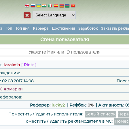
ка
Топ
Топ дня
Карьера
Достижения
Заработок
Заказать рекл
Стена пользователя
к:
taralesh
[ Piotr ]
рождения:
02.08.2017 14:08
Посл
C ярмарки
рефералов:
Реферер:
lucky2
| Рефбек:
0%
|
Активность:
0
Поместить / Удалить исполнителя:
Белый список
Чёрн
Поместить / Удалить рекламодателя в ЧС:
Помес