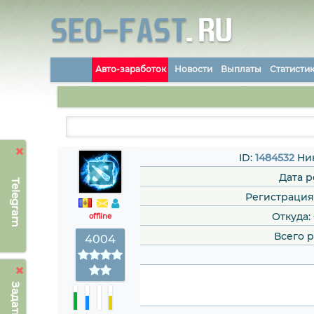
Авто-заработок
Новости
Выплаты
Статисти
ID:
1484532
Ни
Дата 
Telegram
Регистрация: 
Откуда:
offline
Всего 
4004