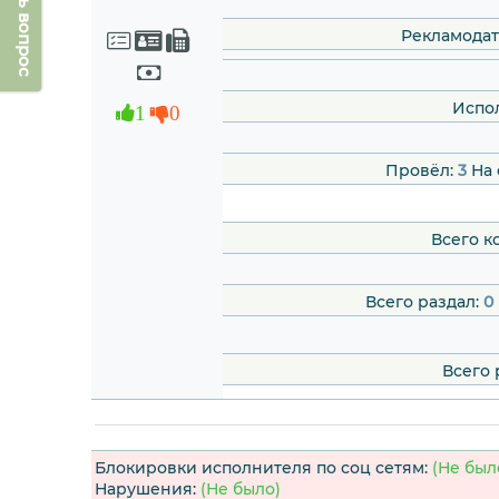
Задать вопрос
Рекламодат
Испо
1
0
Провёл:
3
На 
Всего к
Всего раздал:
0
Всего 
Блокировки исполнителя по соц сетям:
(Не был
Нарушения:
(Не было)