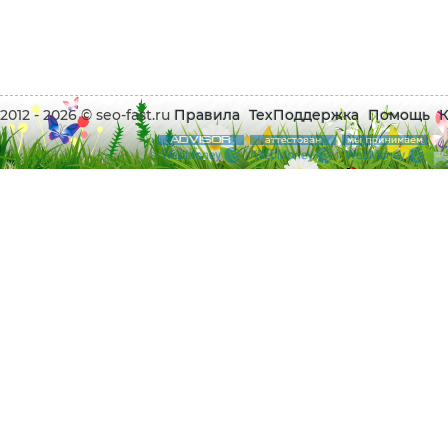
2012 - 2026 © seo-fast.ru
Правила
ТехПоддержка
Помощь
К