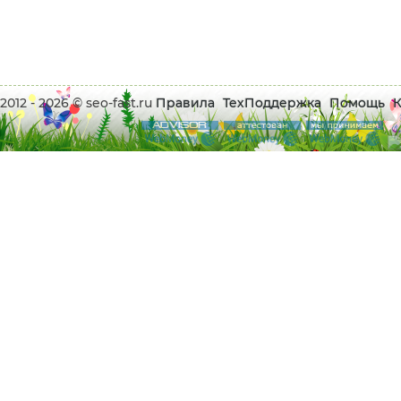
2012 - 2026 © seo-fast.ru
Правила
ТехПоддержка
Помощь
К