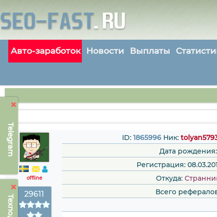
Авто-заработок
Новости
Выплаты
Статисти
Telegram
ID:
1865996
Ник:
tolyan579
Дата рождения:
Регистрация: 08.03.201
Откуда:
Странни
offline
Всего рефералов
29611