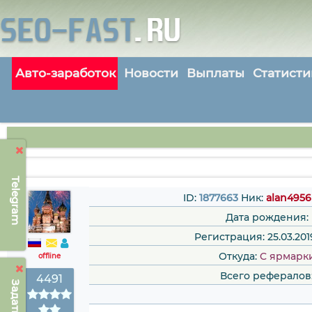
Авто-заработок
Новости
Выплаты
Статисти
Telegram
ID:
1877663
Ник:
alan4956
Дата рождения:
Регистрация: 25.03.2019
Откуда:
C ярмарк
offline
Всего рефералов
4491