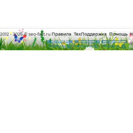
2012 - 2026 © seo-fast.ru
Правила
ТехПоддержка
Помощь
К