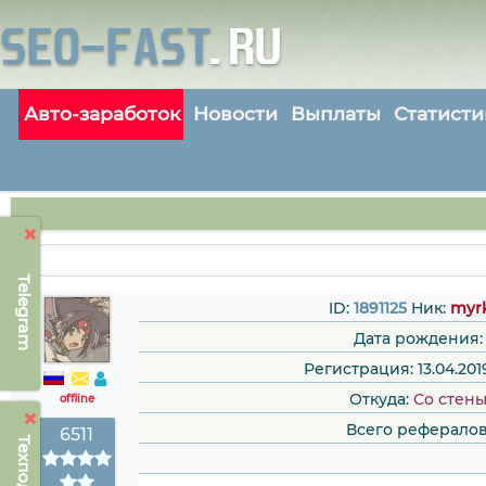
Авто-заработок
Новости
Выплаты
Статисти
Telegram
ID:
1891125
Ник:
myr
Дата рождения:
Регистрация: 13.04.2019
Откуда:
Сo стен
offline
Всего рефералов
6511