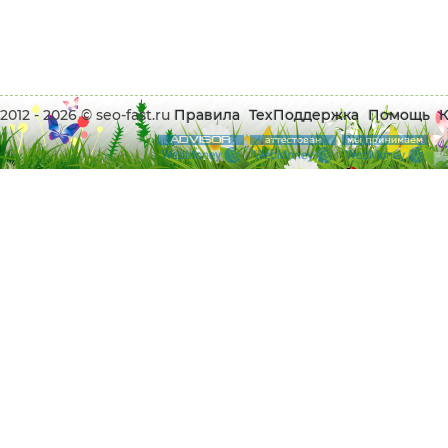
2012 - 2026 © seo-fast.ru
Правила
ТехПоддержка
Помощь
К