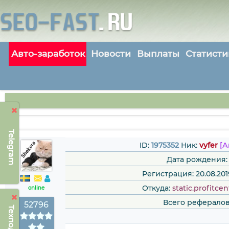
Авто-заработок
Новости
Выплаты
Статисти
Telegram
ID:
1975352
Ник:
vyfer
[А
Дата рождения:
Регистрация: 20.08.201
Откуда:
static.profitce
online
Всего рефералов
52796