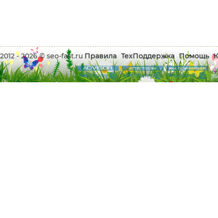
2012 - 2026 © seo-fast.ru
Правила
ТехПоддержка
Помощь
К