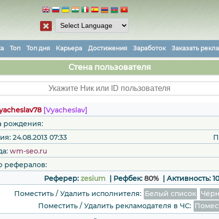
ка
Топ
Топ дня
Карьера
Достижения
Заработок
Заказать рекл
Стена пользователя
yacheslav78
[Vyacheslav]
а рождения:
я: 24.08.2013 07:33
П
да:
wm-seo.ru
о рефералов:
Реферер:
zesium
| Рефбек:
80%
|
Активность:
1
Поместить / Удалить исполнителя:
Белый список
Чёрн
Поместить / Удалить рекламодателя в ЧС:
Помес