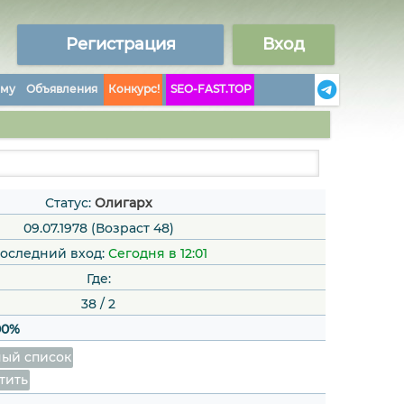
Регистрация
Вход
аму
Объявления
Конкурс!
SEO-FAST.TOP
Статус:
Олигарх
09.07.1978 (Возраст 48)
оследний вход:
Сегодня в 12:01
Где:
38
/
2
00%
ый список
тить