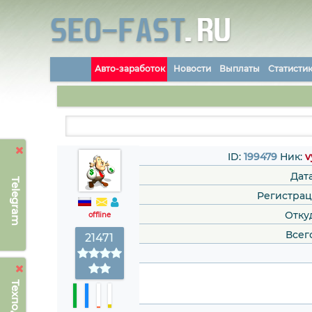
Авто-заработок
Новости
Выплаты
Статисти
ID:
199479
Ник:
v
Дат
Telegram
Регистраци
Отку
offline
Всег
21471