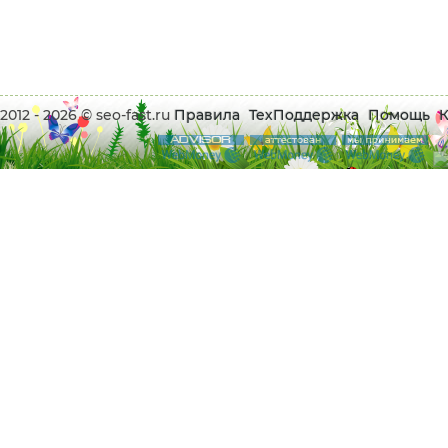
2012 - 2026 © seo-fast.ru
Правила
ТехПоддержка
Помощь
К