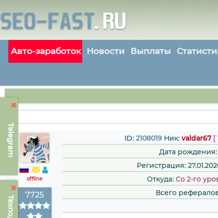
Авто-заработок
Новости
Выплаты
Статисти
Telegram
ID:
2108019
Ник:
valdar67
[
Дата рождения:
Регистрация: 27.01.202
Откуда:
Со 2-го уро
offline
Всего рефералов
7725