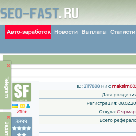
Авто-заработок
Новости
Выплаты
Статисти
Telegram
ID:
2117888
Ник:
maksim00
Дата рождения
Регистрация: 08.02.20
Откуда:
C ярмар
offline
Всего реферало
3899